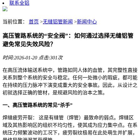
联系全铝
当前位置：
首页
>
无缝铝管新闻
>
新闻中心
高压管路系统的“安全阀”：如何通过选择无缝铝管
避免常见失效风险？
时间:2026-01-20 点击:301次
在高压流体输送系统中，管路如同人体的血管，其完整性直接
关系到整个系统的安全与稳定。任何一处微小的瑕疵，都可能
在持续的压力脉冲下演变成重大的安全事故。因此，从设计之
初就选择正确的管材，是规避风险的治本之策。
一、高压管路系统的常见
“杀手”
焊缝疲劳开裂：
这是有缝管（焊管）最致命的弱点。焊缝区
域及其热影响区的组织不均匀性，使其成为应力集中点。在系
统压力频繁波动的工况下，疲劳裂纹极易在此处萌生并扩展，